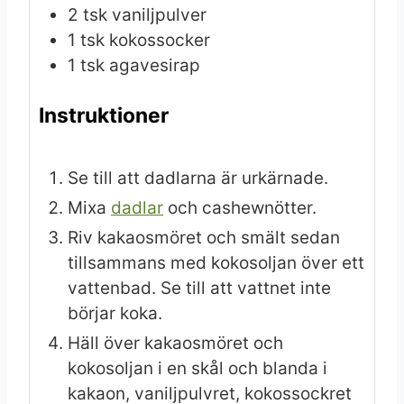
2
tsk
vaniljpulver
1
tsk
kokossocker
1
tsk
agavesirap
Instruktioner
Se till att dadlarna är urkärnade.
Mixa
dadlar
och cashewnötter.
Riv kakaosmöret och smält sedan
tillsammans med kokosoljan över ett
vattenbad. Se till att vattnet inte
börjar koka.
Häll över kakaosmöret och
kokosoljan i en skål och blanda i
kakaon, vaniljpulvret, kokossockret