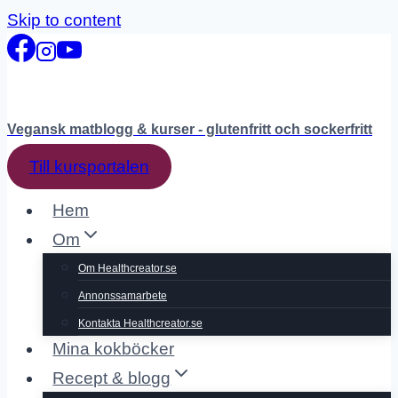
Skip to content
Vegansk matblogg & kurser - glutenfritt och sockerfritt
Till kursportalen
Hem
Om
Om Healthcreator.se
Annonssamarbete
Kontakta Healthcreator.se
Mina kokböcker
Recept & blogg