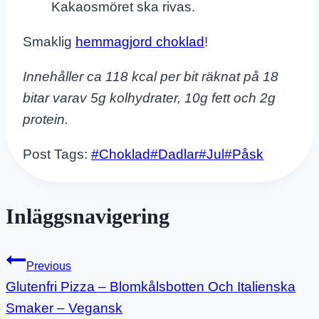
Kakaosmöret ska rivas.
Smaklig
hemmagjord choklad
!
Innehåller ca 118 kcal per bit räknat på 18
bitar varav 5g kolhydrater, 10g fett och 2g
protein.
Post Tags:
#
Choklad
#
Dadlar
#
Jul
#
Påsk
Inläggsnavigering
Previous
Glutenfri Pizza – Blomkålsbotten Och Italienska
Smaker – Vegansk