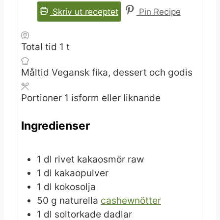
Skriv ut receptet
Pin Recipe
timme
Total tid
1
t
Måltid
Vegansk fika, dessert och godis
Portioner
1
isform eller liknande
Ingredienser
1
dl
rivet kakaosmör raw
1
dl
kakaopulver
1
dl
kokosolja
50
g
naturella
cashewnötter
1
dl
soltorkade dadlar