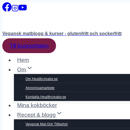
Skip
to
content
Vegansk matblogg & kurser - glutenfritt och sockerfritt
Till kursportalen
Hem
Om
Om Healthcreator.se
Annonssamarbete
Kontakta Healthcreator.se
Mina kokböcker
Recept & blogg
Vegansk Mat Och Tillbehör