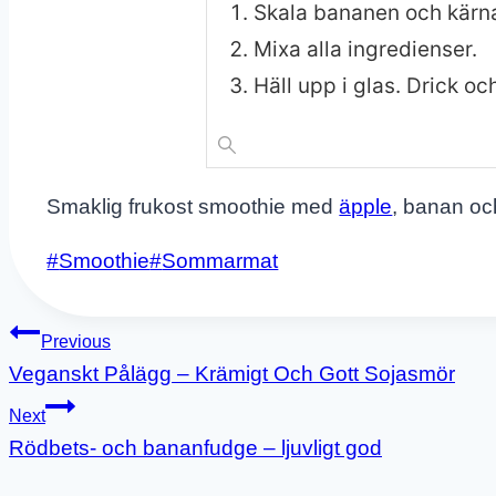
Skala bananen och kärna
Mixa alla ingredienser.
Häll upp i glas. Drick oc
Smaklig frukost smoothie med
äpple
, banan oc
Post
#
Smoothie
#
Sommarmat
Tags:
Inläggsnavigering
Previous
Veganskt Pålägg – Krämigt Och Gott Sojasmör
Next
Rödbets- och bananfudge – ljuvligt god