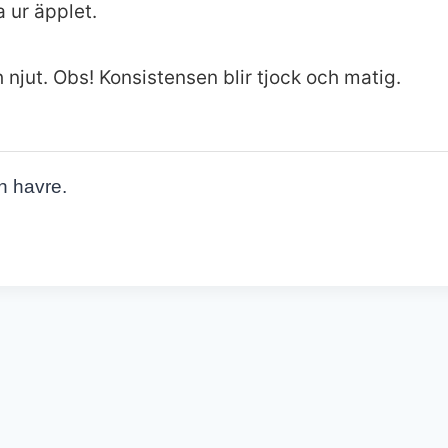
 ur äpplet.
h njut. Obs! Konsistensen blir tjock och matig.
h havre.