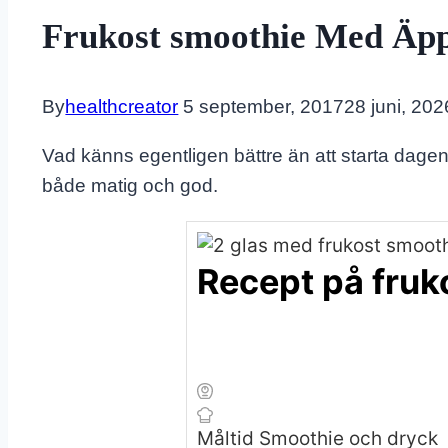
Frukost smoothie Med Äp
By
healthcreator
5 september, 2017
28 juni, 202
Vad känns egentligen bättre än att starta dage
både matig och god.
Recept på fruk
Måltid
Smoothie och dryck