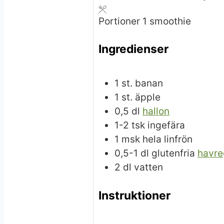
Portioner
1
smoothie
Ingredienser
1
st.
banan
1
st.
äpple
0,5
dl
hallon
1-2
tsk
ingefära
1
msk
hela linfrön
0,5-1
dl
glutenfria
havre
2
dl
vatten
Instruktioner