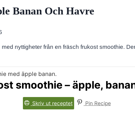
ple Banan Och Havre
6
n med nyttigheter från en fräsch frukost smoothie. 
ost smoothie – äpple, bana
Skriv ut receptet
Pin Recipe