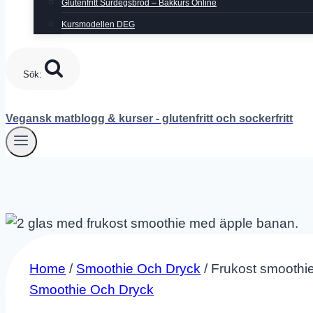
Glutenfritt Surdegsbröd – Bakkurs Online
Kursmodellen DEG
Sök:
Vegansk matblogg & kurser - glutenfritt och sockerfritt
Home
/
Smoothie Och Dryck
/
Frukost smoothi
Smoothie Och Dryck