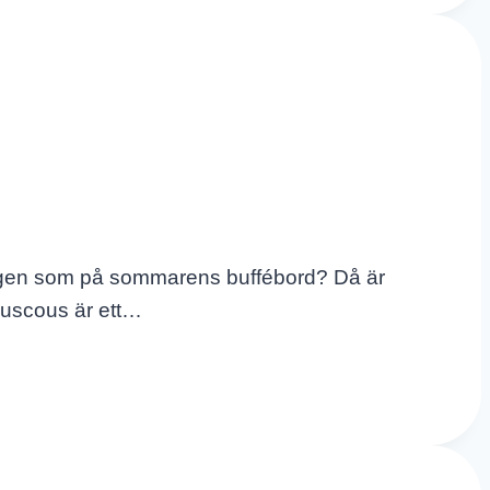
middagen som på sommarens buffébord? Då är
ouscous är ett…