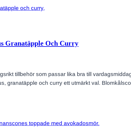
us Granatäpple Och Curry
äringsrikt tillbehör som passar lika bra till vardags
, granatäpple och curry ett utmärkt val. Blomkålsc