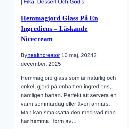
|
Fika, Dessert Och Godis
–
Vegan
Hemmagjord Glass På En
Ingrediens – Läskande
Nicecream
By
healthcreator
16 maj, 2024
2
december, 2025
Hemmagjord glass som är naturlig och
enkel, gjord på enbart en ingrediens,
nämligen banan. Perfekt att servera en
varm sommardag eller även annars.
Man kan smaksätta den med vad man
har hemma i form av…