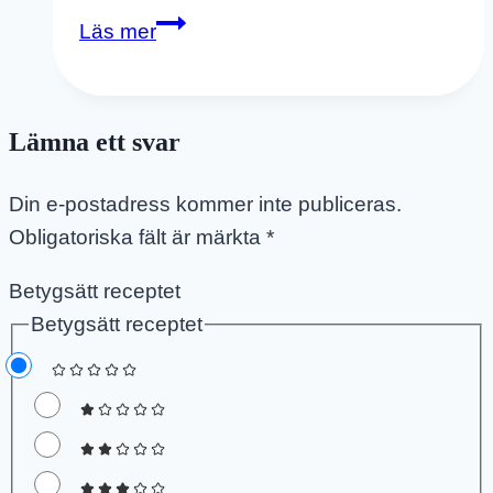
Hemmagjord
Läs mer
Glass
På
En
Lämna ett svar
Ingrediens
–
Din e-postadress kommer inte publiceras.
Läskande
Obligatoriska fält är märkta
*
Nicecream
Betygsätt receptet
Betygsätt receptet