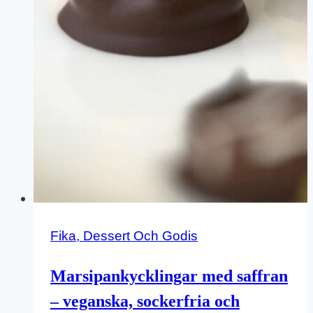
Fika, Dessert Och Godis
Marsipankycklingar med saffran
– veganska, sockerfria och