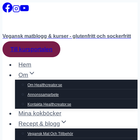
Skip
to
content
Vegansk matblogg & kurser - glutenfritt och sockerfritt
Till kursportalen
Hem
Om
Om Healthcreator.se
Annonssamarbete
Kontakta Healthcreator.se
Mina kokböcker
Recept & blogg
Vegansk Mat Och Tillbehör