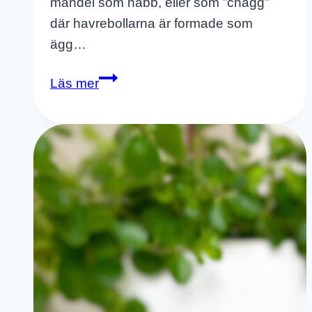
mandel som näbb, eller som ”chägg”
där havrebollarna är formade som
ägg…
Påsktuppar
Läs mer
–
Havrebollar
–
Bra
Raw
Food
Bollar