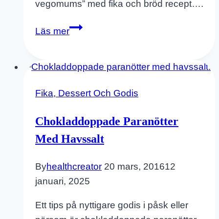
vegomums” med fika och bröd recept….
Inkokta
Läs mer
Päron
Med
Ingefära
–
Fika, Dessert Och Godis
Bra
Dessert
Chokladdoppade Paranötter
Till
Med Havssalt
Festen
By
healthcreator
20 mars, 2016
12
januari, 2025
Ett tips på nyttigare godis i påsk eller