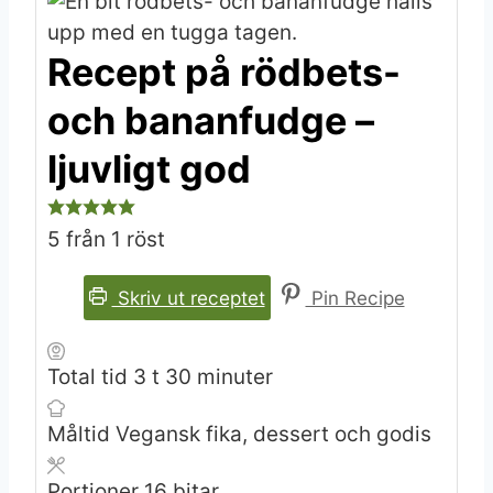
Recept på rödbets-
och bananfudge –
ljuvligt god
5
från 1 röst
Skriv ut receptet
Pin Recipe
timmar
minuter
Total tid
3
t
30
minuter
Måltid
Vegansk fika, dessert och godis
Portioner
16
bitar