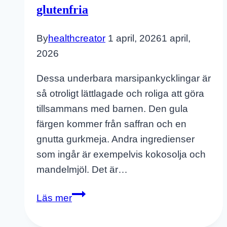
glutenfria
By
healthcreator
1 april, 2026
1 april,
2026
Dessa underbara marsipankycklingar är
så otroligt lättlagade och roliga att göra
tillsammans med barnen. Den gula
färgen kommer från saffran och en
gnutta gurkmeja. Andra ingredienser
som ingår är exempelvis kokosolja och
mandelmjöl. Det är…
Marsipankycklingar
Läs mer
med
saffran