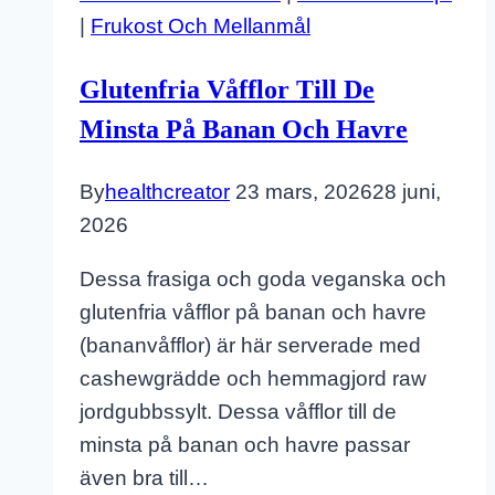
|
Frukost Och Mellanmål
Glutenfria Våfflor Till De
Minsta På Banan Och Havre
By
healthcreator
23 mars, 2026
28 juni,
2026
Dessa frasiga och goda veganska och
glutenfria våfflor på banan och havre
(bananvåfflor) är här serverade med
cashewgrädde och hemmagjord raw
jordgubbssylt. Dessa våfflor till de
minsta på banan och havre passar
även bra till…