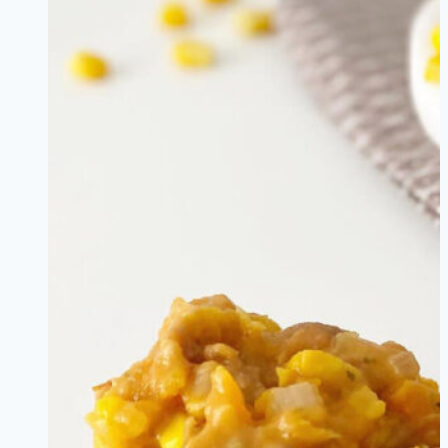
Till
En
6
Månaders