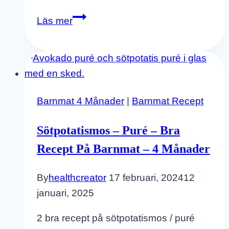
Glutenfria
Läs mer
Våfflor
Till
De
Minsta
På
Barnmat 4 Månader
|
Barnmat Recept
Banan
Och
Sötpotatismos – Puré – Bra
Havre
Recept På Barnmat – 4 Månader
By
healthcreator
17 februari, 2024
12
januari, 2025
2 bra recept på sötpotatismos / puré