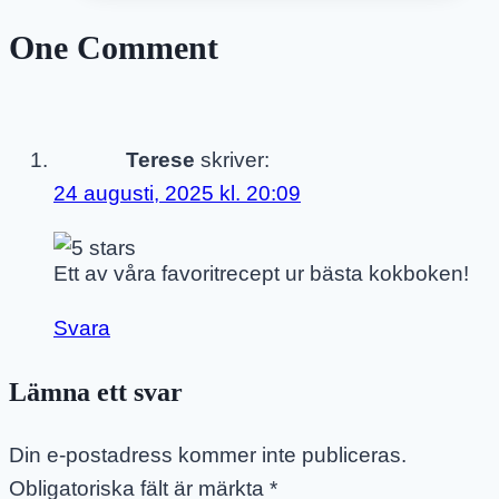
Smaker
One Comment
–
Barnmat
Från
8
Terese
skriver:
Månader
24 augusti, 2025 kl. 20:09
Ett av våra favoritrecept ur bästa kokboken!
Svara
Lämna ett svar
Din e-postadress kommer inte publiceras.
Obligatoriska fält är märkta
*