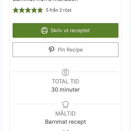
5
från
2
röst
Skriv ut receptet
Pin Recipe
TOTAL TID
minuter
30
minuter
MÅLTID
Barnmat recept