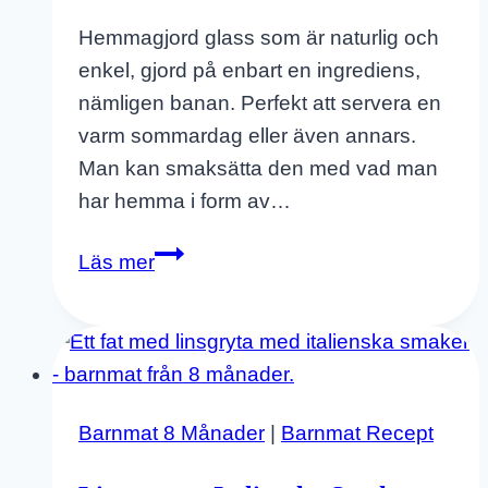
Hemmagjord glass som är naturlig och
enkel, gjord på enbart en ingrediens,
nämligen banan. Perfekt att servera en
varm sommardag eller även annars.
Man kan smaksätta den med vad man
har hemma i form av…
Hemmagjord
Läs mer
Glass
På
En
Ingrediens
–
Barnmat 8 Månader
|
Barnmat Recept
Läskande
Nicecream