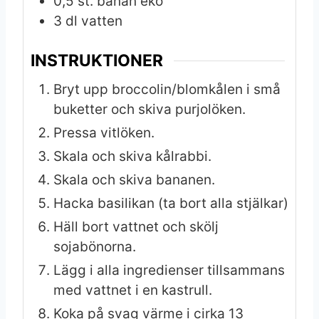
0,5
st.
banan eko
3
dl
vatten
INSTRUKTIONER
Bryt upp broccolin/blomkålen i små
buketter och skiva purjolöken.
Pressa vitlöken.
Skala och skiva kålrabbi.
Skala och skiva bananen.
Hacka basilikan (ta bort alla stjälkar)
Häll bort vattnet och skölj
sojabönorna.
Lägg i alla ingredienser tillsammans
med vattnet i en kastrull.
Koka på svag värme i cirka 13