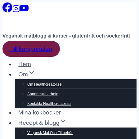
Skip
to
content
Vegansk matblogg & kurser - glutenfritt och sockerfritt
Till kursportalen
Hem
Om
Om Healthcreator.se
Annonssamarbete
Kontakta Healthcreator.se
Mina kokböcker
Recept & blogg
Vegansk Mat Och Tillbehör