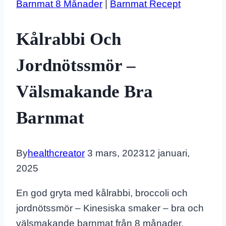
Barnmat 8 Månader
|
Barnmat Recept
Kålrabbi Och
Jordnötssmör –
Välsmakande Bra
Barnmat
By
healthcreator
3 mars, 2023
12 januari,
2025
En god gryta med kålrabbi, broccoli och
jordnötssmör – Kinesiska smaker – bra och
välsmakande barnmat från 8 månader.