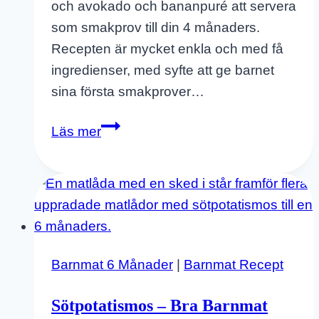
och avokado och bananpuré att servera
som smakprov till din 4 månaders.
Recepten är mycket enkla och med få
ingredienser, med syfte att ge barnet
sina första smakprover…
Sötpotatismos
Läs mer
–
Puré
–
Bra
Recept
På
Barnmat 6 Månader
|
Barnmat Recept
Barnmat
–
Sötpotatismos – Bra Barnmat
4