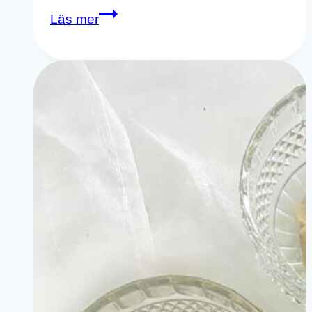
Hur
Läs mer
Du
Gör
Tacogryta
–
Bra
Barnmat
–
8
Månaders