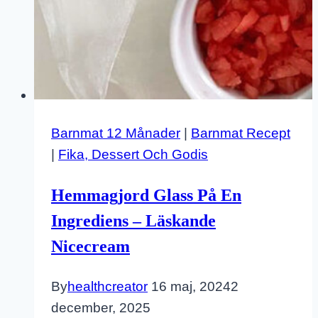
Barnmat 12 Månader
|
Barnmat Recept
|
Fika, Dessert Och Godis
Hemmagjord Glass På En
Ingrediens – Läskande
Nicecream
By
healthcreator
16 maj, 2024
2
december, 2025