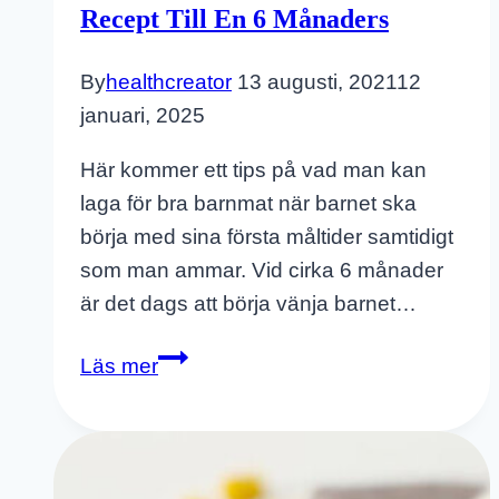
Recept Till En 6 Månaders
Månader
By
healthcreator
13 augusti, 2021
12
januari, 2025
Här kommer ett tips på vad man kan
laga för bra barnmat när barnet ska
börja med sina första måltider samtidigt
som man ammar. Vid cirka 6 månader
är det dags att börja vänja barnet…
Sötpotatismos
Läs mer
–
Bra
Barnmat
Recept