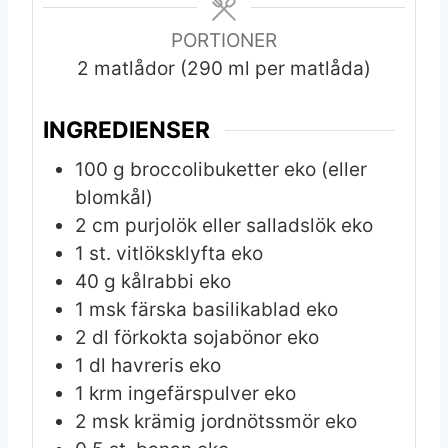
PORTIONER
2
matlådor (290 ml per matlåda)
INGREDIENSER
100
g
broccolibuketter eko (eller
blomkål)
2
cm
purjolök eller salladslök eko
1
st.
vitlöksklyfta eko
40
g
kålrabbi eko
1
msk
färska basilikablad eko
2
dl
förkokta sojabönor eko
1
dl
havreris eko
1
krm
ingefärspulver eko
2
msk
krämig jordnötssmör eko