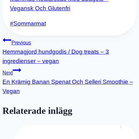
Vegansk Och Glutenfri
Post
#
Sommarmat
Tags:
Inläggsnavigering
Previous
Hemmagjord hundgodis / Dog treats – 3
ingredienser – vegan
Next
En Krämig Banan Spenat Och Selleri Smoothie –
Vegan
Relaterade inlägg