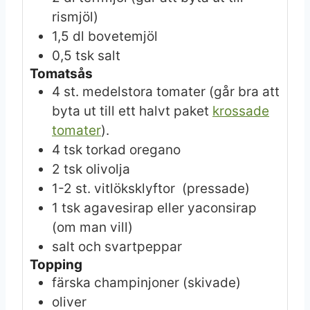
rismjöl)
1,5
dl
bovetemjöl
0,5
tsk
salt
Tomatsås
4
st.
medelstora tomater
(går bra att
byta ut till ett halvt paket
krossade
tomater
).
4
tsk
torkad oregano
2
tsk
olivolja
1-2
st.
vitlöksklyftor
(pressade)
1
tsk
agavesirap eller yaconsirap
(om man vill)
salt och svartpeppar
Topping
färska champinjoner
(skivade)
oliver