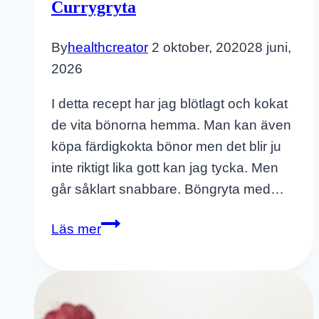
Currygryta
By
healthcreator
2 oktober, 2020
28 juni,
2026
I detta recept har jag blötlagt och kokat
de vita bönorna hemma. Man kan även
köpa färdigkokta bönor men det blir ju
inte riktigt lika gott kan jag tycka. Men
går såklart snabbare. Böngryta med…
Böngryta
Läs mer
Med
Curry
Kokosmjölk
Och