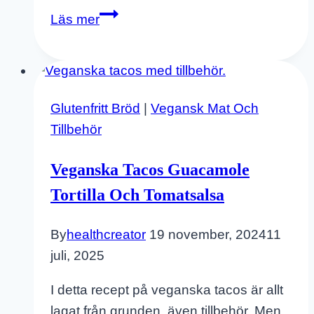
Grönsaksragu
Läs mer
zucchini
-
vegan
Glutenfritt Bröd
|
Vegansk Mat Och
Tillbehör
Veganska Tacos Guacamole
Tortilla Och Tomatsalsa
By
healthcreator
19 november, 2024
11
juli, 2025
I detta recept på veganska tacos är allt
lagat från grunden, även tillbehör. Men