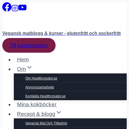
Skip
to
content
Vegansk matblogg & kurser - glutenfritt och sockerfritt
Till kursportalen
Hem
Om
Om Healthcreator.se
Annonssamarbete
Kontakta Healthcreator.se
Mina kokböcker
Recept & blogg
Vegansk Mat Och Tillbehör