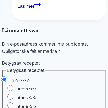
Hemmagjord
Läs mer
Glass
På
En
Lämna ett svar
Ingrediens
–
Din e-postadress kommer inte publiceras.
Läskande
Obligatoriska fält är märkta
*
Nicecream
Betygsätt receptet
Betygsätt receptet