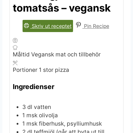
tomatsås – vegansk
Skriv ut receptet
Pin Recipe
Måltid
Vegansk mat och tillbehör
Portioner
1
stor pizza
Ingredienser
3
dl
vatten
1
msk
olivolja
1
msk
fiberhusk, psylliumhusk
2
dl
teffmjöl
(går att byta ut till