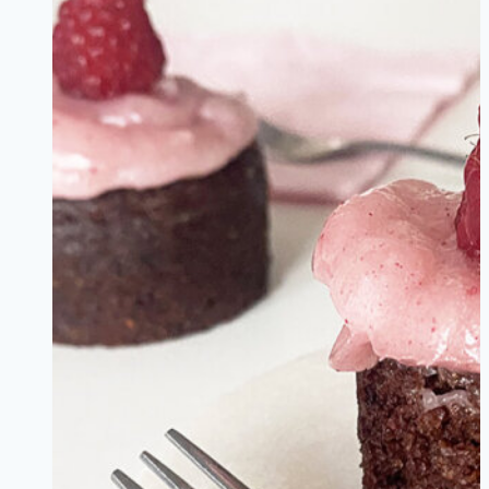
Vita
Bönor
–
Currygryta