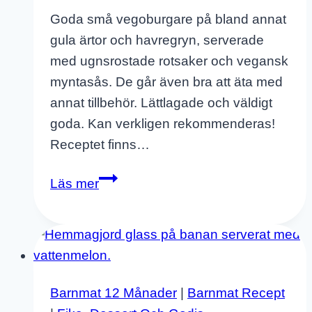
Goda små vegoburgare på bland annat
gula ärtor och havregryn, serverade
med ugnsrostade rotsaker och vegansk
myntasås. De går även bra att äta med
annat tillbehör. Lättlagade och väldigt
goda. Kan verkligen rekommenderas!
Receptet finns…
Vegoburgare
Läs mer
Med
Ugnsrostade
Rotsaker
Och
Vegansk
Barnmat 12 Månader
|
Barnmat Recept
Myntasås