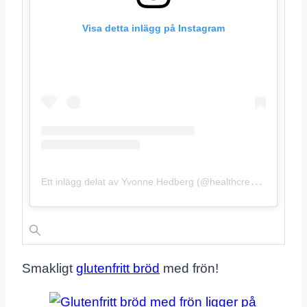
Visa detta inlägg på Instagram
E
tt inlägg delat av Yvonne Hedberg (@healthcreator.se)
Smakligt
glutenfritt bröd
med frön!