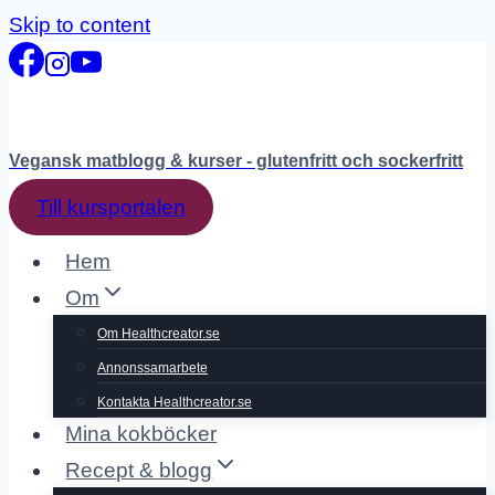
Skip to content
Vegansk matblogg & kurser - glutenfritt och sockerfritt
Till kursportalen
Hem
Om
Om Healthcreator.se
Annonssamarbete
Kontakta Healthcreator.se
Mina kokböcker
Recept & blogg