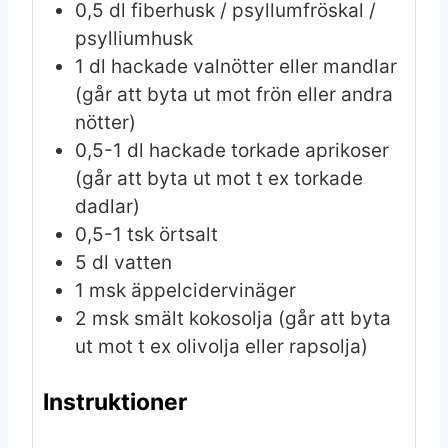
0,5
dl
fiberhusk / psyllumfröskal /
psylliumhusk
1
dl
hackade valnötter eller mandlar
(går att byta ut mot frön eller andra
nötter)
0,5-1
dl
hackade torkade aprikoser
(går att byta ut mot t ex torkade
dadlar)
0,5-1
tsk
örtsalt
5
dl
vatten
1
msk
äppelcidervinäger
2
msk
smält kokosolja
(går att byta
ut mot t ex olivolja eller rapsolja)
Instruktioner