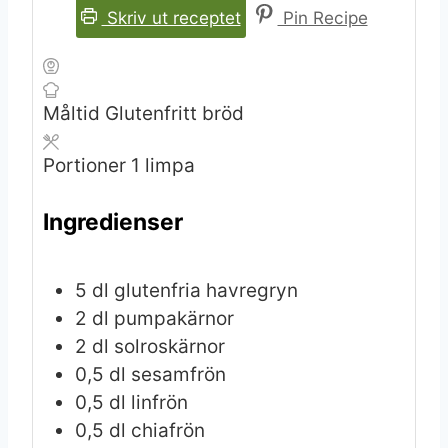
Skriv ut receptet
Pin Recipe
Måltid
Glutenfritt bröd
Portioner
1
limpa
Ingredienser
5
dl
glutenfria havregryn
2
dl
pumpakärnor
2
dl
solroskärnor
0,5
dl
sesamfrön
0,5
dl
linfrön
0,5
dl
chiafrön