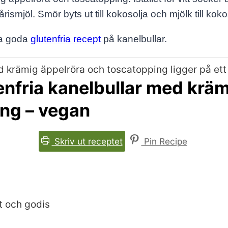
rismjöl. Smör byts ut till kokosolja och mjölk till ko
tta goda
glutenfria recept
på kanelbullar.
enfria kanelbullar med kräm
ng – vegan
Skriv ut receptet
Pin Recipe
t och godis