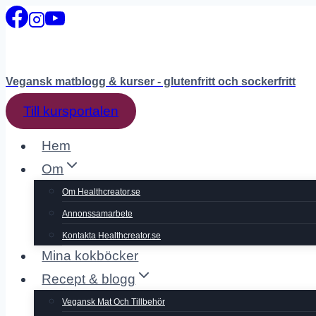
Skip
to
content
Vegansk matblogg & kurser - glutenfritt och sockerfritt
Till kursportalen
Hem
Om
Om Healthcreator.se
Annonssamarbete
Kontakta Healthcreator.se
Mina kokböcker
Recept & blogg
Vegansk Mat Och Tillbehör