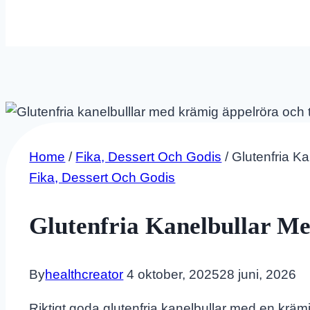
Home
/
Fika, Dessert Och Godis
/
Glutenfria K
Fika, Dessert Och Godis
Glutenfria Kanelbullar M
By
healthcreator
4 oktober, 2025
28 juni, 2026
Riktigt goda glutenfria kanelbullar med en krämi