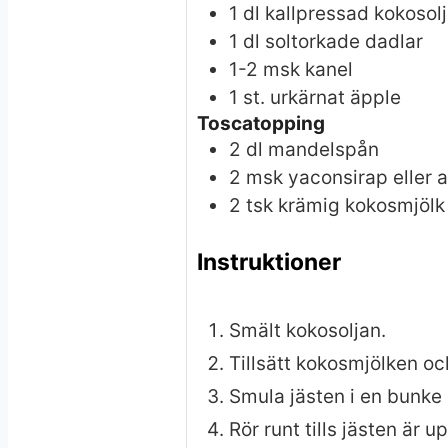
1
dl
kallpressad kokosol
1
dl
soltorkade dadlar
1-2
msk
kanel
1
st.
urkärnat äpple
Toscatopping
2
dl
mandelspån
2
msk
yaconsirap eller 
2
tsk
krämig kokosmjölk
Instruktioner
Smält kokosoljan.
Tillsätt kokosmjölken och
Smula jästen i en bunke 
Rör runt tills jästen är