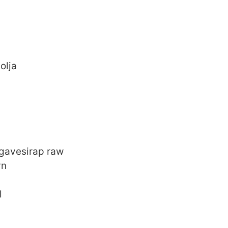
olja
agavesirap raw
yn
l