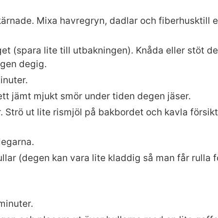
rkärnade. Mixa havregryn, dadlar och fiberhusktill e
taget (spara lite till utbakningen). Knåda eller stöt 
ngen degig.
inuter.
 ett jämt mjukt smör under tiden degen jäser.
. Strö ut lite rismjöl på bakbordet och kavla försi
degarna.
 rullar (degen kan vara lite kladdig så man får rulla 
 minuter.