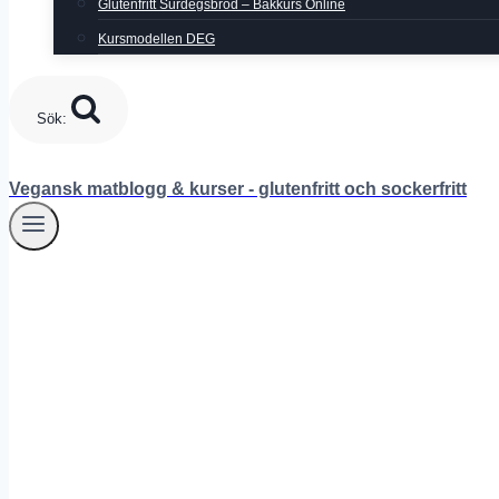
Glutenfritt Surdegsbröd – Bakkurs Online
Kursmodellen DEG
Sök:
Vegansk matblogg & kurser - glutenfritt och sockerfritt