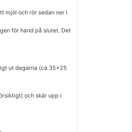
tt mjöl och rör sedan ner i
degen för hand på slutet. Det
ktigt ut degarna (ca 35×25
försiktigt) och skär upp i