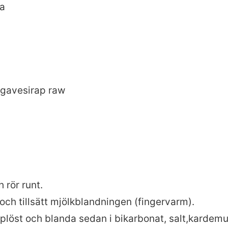
ja
agavesirap raw
 rör runt.
och tillsätt mjölkblandningen (fingervarm).
 upplöst och blanda sedan i bikarbonat, salt,karde