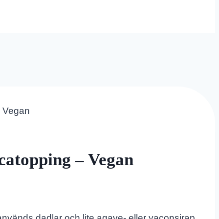
– Vegan
catopping – Vegan
 används dadlar och lite agave- eller yaconsirap.