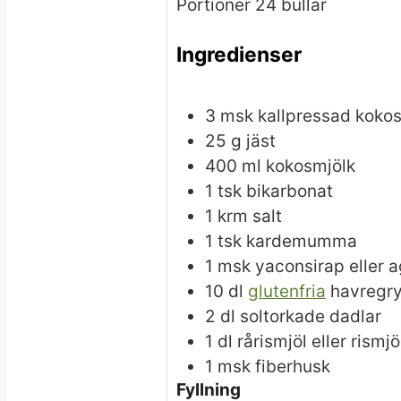
Portioner
24
bullar
Ingredienser
3
msk
kallpressad kokos
25
g
jäst
400
ml
kokosmjölk
1
tsk
bikarbonat
1
krm
salt
1
tsk
kardemumma
1
msk
yaconsirap eller 
10
dl
glutenfria
havregr
2
dl
soltorkade dadlar
1
dl
rårismjöl eller rismjö
1
msk
fiberhusk
Fyllning