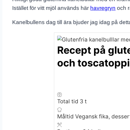
Istället för vitt mjöl används här
havregryn
och rå
Kanelbullens dag till ära bjuder jag idag på de
Recept på glut
och toscatoppi
timmar
Total tid
3
t
Måltid
Vegansk fika, desser