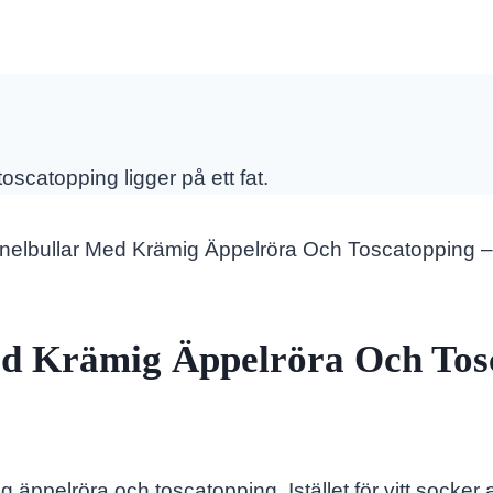
anelbullar Med Krämig Äppelröra Och Toscatopping 
ed Krämig Äppelröra Och Tos
g äppelröra och toscatopping. Istället för vitt socker