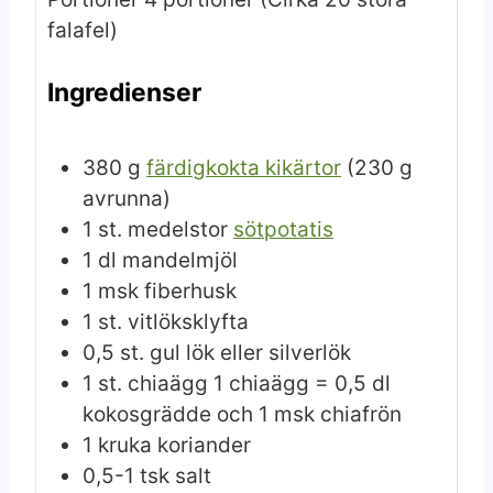
falafel)
Ingredienser
380
g
färdigkokta kikärtor
(230 g
avrunna)
1
st.
medelstor
sötpotatis
1
dl
mandelmjöl
1
msk
fiberhusk
1
st.
vitlöksklyfta
0,5
st.
gul lök eller silverlök
1
st.
chiaägg
1 chiaägg = 0,5 dl
kokosgrädde och 1 msk chiafrön
1
kruka
koriander
0,5-1
tsk
salt