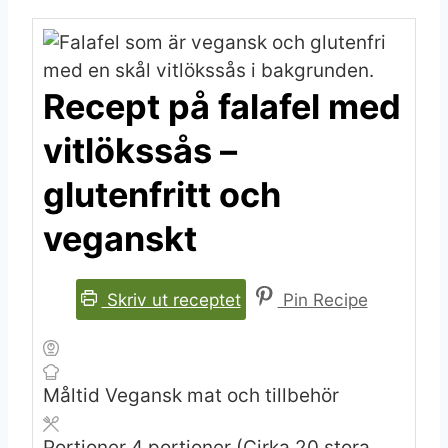
Recept på falafel med
vitlökssås –
glutenfritt och
veganskt
Skriv ut receptet
Pin Recipe
Måltid
Vegansk mat och tillbehör
Portioner
4
portioner (Cirka 20 stora