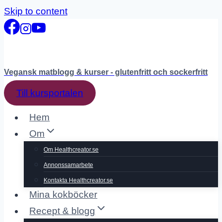
Skip to content
Vegansk matblogg & kurser - glutenfritt och sockerfritt
Till kursportalen
Hem
Om
Om Healthcreator.se
Annonssamarbete
Kontakta Healthcreator.se
Mina kokböcker
Recept & blogg