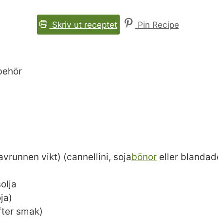
Skriv ut receptet
Pin Recipe
behör
avrunnen vikt)
(cannellini, soja
bönor
eller blandad
solja
oja)
efter smak)