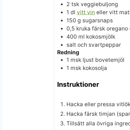
2
tsk
veggiebuljong
1
dl
vitt vin
eller vitt ma
150
g
sugarsnaps
0,5
kruka
färsk oregano 
400
ml
kokosmjölk
salt och svartpeppar
Redning
1
msk
ljust bovetemjöl
1
msk
kokosolja
Instruktioner
Hacka eller pressa vitlö
Hacka färsk timjan (spar l
Tillsätt alla övriga ingr