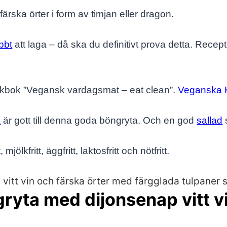
ärska örter i form av timjan eller dragon.
bbt
att laga – då ska du definitivt prova detta. Recep
okbok ”Vegansk vardagsmat – eat clean”.
Veganska K
a
är gott till denna goda böngryta. Och en god
sallad
s
t, mjölkfritt, äggfritt, laktosfritt och nötfritt.
ryta med dijonsenap vitt v