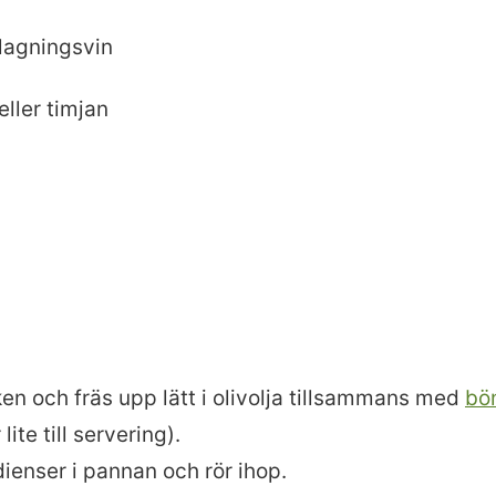
tlagningsvin
eller timjan
ken och fräs upp lätt i olivolja tillsammans med
bö
ite till servering).
edienser i pannan och rör ihop.