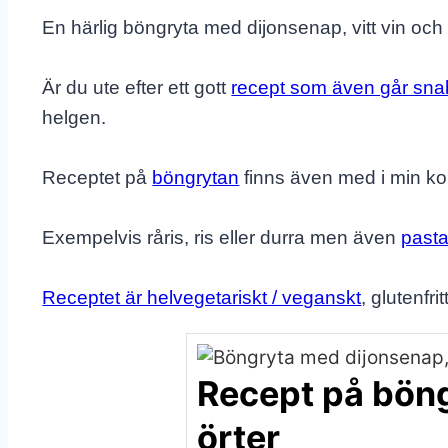
En härlig böngryta med dijonsenap, vitt vin och f
Är du ute efter ett gott
recept som även går sna
helgen.
Receptet på
böngrytan
finns även med i min k
Exempelvis råris, ris eller durra men även
past
Receptet är helvegetariskt / veganskt
, glutenfrit
Recept på böng
örter