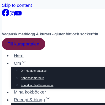
Skip to content
Vegansk matblogg & kurser - glutenfritt och sockerfritt
Till kursportalen
Hem
Om
Om Healthcreator.se
Annonssamarbete
Kontakta Healthcreator.se
Mina kokböcker
Recept & blogg