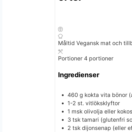
Måltid
Vegansk mat och till
Portioner
4
portioner
Ingredienser
460
g
kokta vita bönor (
1-2
st.
vitlöksklyftor
1
msk
olivolja eller koko
3
tsk
tamari
(glutenfri s
2
tsk
dijonsenap
(eller 