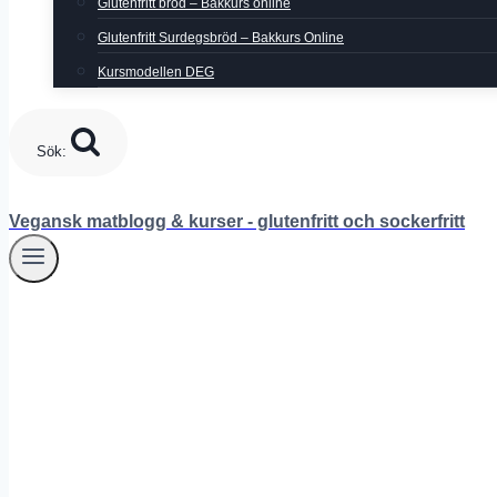
Glutenfritt bröd – Bakkurs online
Glutenfritt Surdegsbröd – Bakkurs Online
Kursmodellen DEG
Sök:
Vegansk matblogg & kurser - glutenfritt och sockerfritt