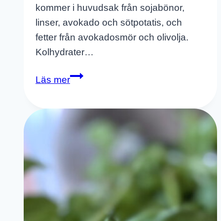
kommer i huvudsak från sojabönor,
linser, avokado och sötpotatis, och
fetter från avokadosmör och olivolja.
Kolhydrater…
Bowl
Läs mer
Med
Gröna
Linser
Och
Avokado
–
Mättande