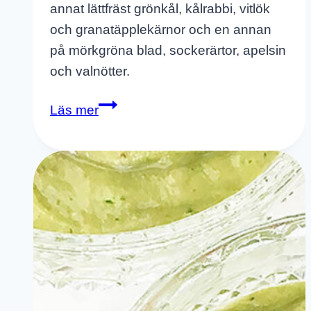
annat lättfräst grönkål, kålrabbi, vitlök
och granatäpplekärnor och en annan
på mörkgröna blad, sockerärtor, apelsin
och valnötter.
2
Läs mer
Nyttiga
Och
Goda
Måltidssallader