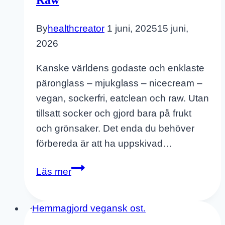
By
healthcreator
1 juni, 2025
15 juni,
2026
Kanske världens godaste och enklaste
päronglass – mjukglass – nicecream –
vegan, sockerfri, eatclean och raw. Utan
tillsatt socker och gjord bara på frukt
och grönsaker. Det enda du behöver
förbereda är att ha uppskivad…
Päronglass
Läs mer
–
Mjukglass
–