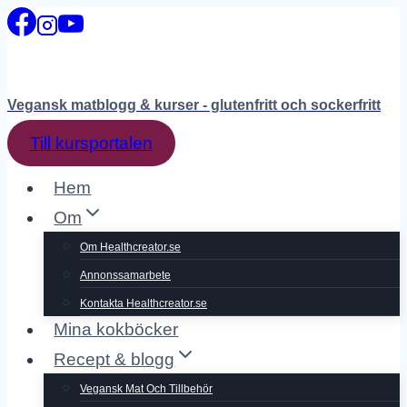
Skip
to
content
Vegansk matblogg & kurser - glutenfritt och sockerfritt
Till kursportalen
Hem
Om
Om Healthcreator.se
Annonssamarbete
Kontakta Healthcreator.se
Mina kokböcker
Recept & blogg
Vegansk Mat Och Tillbehör