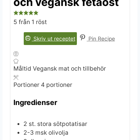
och vegansk fetaost
5
från 1 röst
Skriv ut receptet
Pin Recipe
Måltid
Vegansk mat och tillbehör
Portioner
4
portioner
Ingredienser
2
st.
stora sötpotatisar
2-3
msk
olivolja