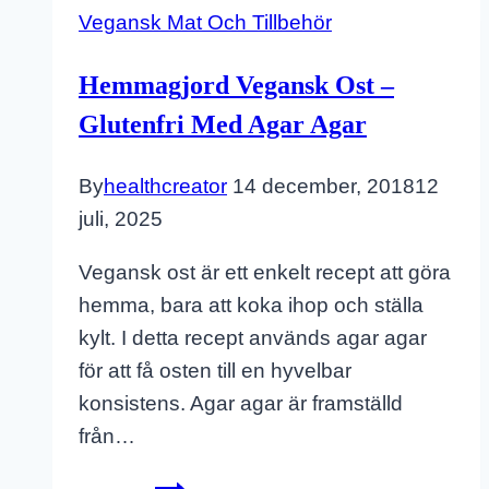
Nicecream
Vegansk Mat Och Tillbehör
–
Vegan
Hemmagjord Vegansk Ost –
Eatclean
Glutenfri Med Agar Agar
Raw
By
healthcreator
14 december, 2018
12
juli, 2025
Vegansk ost är ett enkelt recept att göra
hemma, bara att koka ihop och ställa
kylt. I detta recept används agar agar
för att få osten till en hyvelbar
konsistens. Agar agar är framställd
från…
Hemmagjord