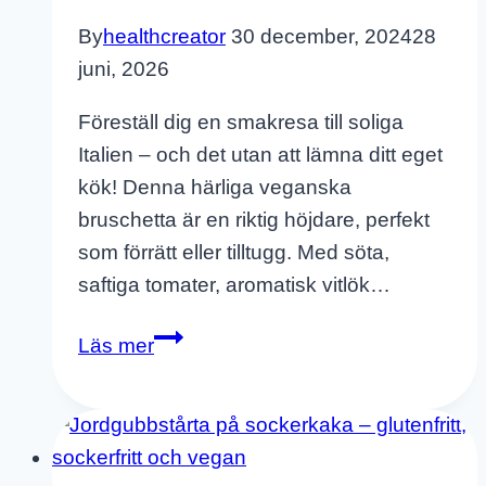
By
healthcreator
30 december, 2024
28
juni, 2026
Föreställ dig en smakresa till soliga
Italien – och det utan att lämna ditt eget
kök! Denna härliga veganska
bruschetta är en riktig höjdare, perfekt
som förrätt eller tilltugg. Med söta,
saftiga tomater, aromatisk vitlök…
Vegansk
Läs mer
Bruschetta
På
Glutenfri
Ciabatta