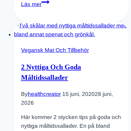
Jordgubbstårta
Läs mer
på
sockerkaka
–
glutenfritt,
sockerfritt
Vegansk Mat Och Tillbehör
och
vegan
2 Nyttiga Och Goda
Måltidssallader
By
healthcreator
15 juni, 2020
28 juni,
2026
Här kommer 2 stycken tips på goda och
nyttiga måltidssallader. En på bland