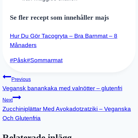
Se fler recept som innehåller majs
Hur Du Gör Tacogryta – Bra Barnmat – 8
Månaders
Post
#
Påsk
#
Sommarmat
Tags:
Inläggsnavigering
Previous
Vegansk banankaka med valnötter – glutenfri
Next
Zucchiniplättar Med Avokadotzatziki – Veganska
Och Glutenfria
Relaterade inlägg