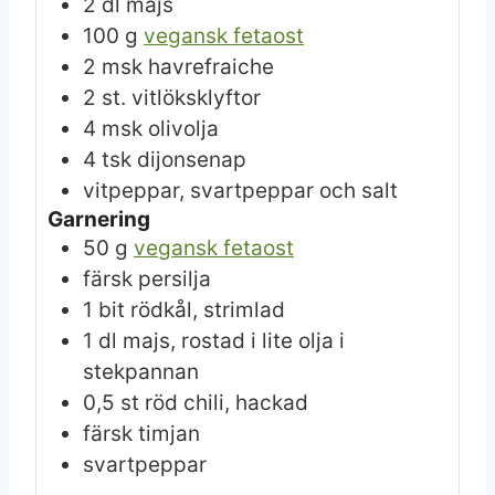
2
dl
majs
100
g
vegansk fetaost
2
msk
havrefraiche
2
st.
vitlöksklyftor
4
msk
olivolja
4
tsk
dijonsenap
vitpeppar, svartpeppar och salt
Garnering
50
g
vegansk fetaost
färsk persilja
1
bit
rödkål, strimlad
1
dl
majs, rostad i lite olja i
stekpannan
0,5
st
röd chili, hackad
färsk timjan
svartpeppar